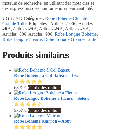
moteurs de recherche, en utilisant des mots-clés et
des expressions clés pour améliorer leur visibilité.
UGS :
ND
Catégorie :
Robe Bohème Chic de
Grande Taille
Étiquettes :
Articles -100€
,
Articles
-40€
,
Articles -50€
,
Articles -60€
,
Articles -70€
,
Articles -80€
,
Articles -90€
,
Robe Longue Bohème
,
Robe Longue Fleurie
,
Robe Longue Grande Taille
Produits similaires
Robe Bohème à Col Bateau – Léa
Ce
68.99
€
Choix des options
produit
a
Robe Longue Bohème à Fleurs – Sélène
plusieurs
variations.
Ce
53.99
€
Choix des options
Les
produit
options
a
Robe Bohème Marron – Abby
peuvent
plusieurs
être