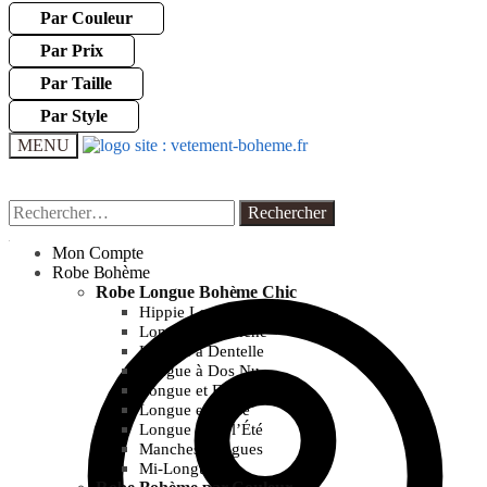
Par Couleur
Par Prix
Par Taille
Par Style
MENU
Rechercher :
Rechercher :
Mon Compte
Robe Bohème
Robe Longue Bohème Chic
Hippie Longue
Longue et Blanche
Longue à Dentelle
Longue à Dos Nu
Longue et Fleurie
Longue et Noire
Longue pour l’Été
Manches Longues
Mi-Longue