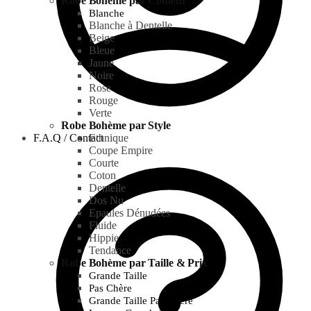
Robe Bohème par Couleur
Blanche
Blanche à Dentelle
Beige
Bleue
Jaune
Noire
Rose
Rouge
Verte
Robe Bohème par Style
F.A.Q / Contact
Ethnique
Coupe Empire
Courte
Coton
Dentelle
Dos Nu
Epaules Dénudées
Fluide
Hippie
Tendance
Robe Bohème par Taille & Prix
Grande Taille
Pas Chère
Grande Taille Pas Chère