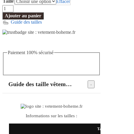
Taille
Effacer
quantité
de
Ajouter au panier
Robe
Guide des tailles
Longue
Bohème
Rose
Poudré
Paiement 100% sécurisé
Guide des taille vêtements bohème
Informations sur les tailles :
Taille