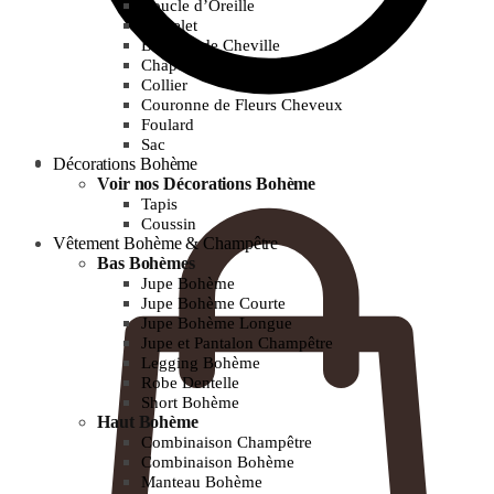
Boucle d’Oreille
Bracelet
Bracelet de Cheville
Chapeau de paille
Collier
Couronne de Fleurs Cheveux
Foulard
Sac
0.00
€
Décorations Bohème
Voir nos Décorations Bohème
Tapis
Coussin
Vêtement Bohème & Champêtre
Bas Bohèmes
Jupe Bohème
Jupe Bohème Courte
Jupe Bohème Longue
Jupe et Pantalon Champêtre
Legging Bohème
Robe Dentelle
Short Bohème
Haut Bohème
Combinaison Champêtre
Combinaison Bohème
Manteau Bohème