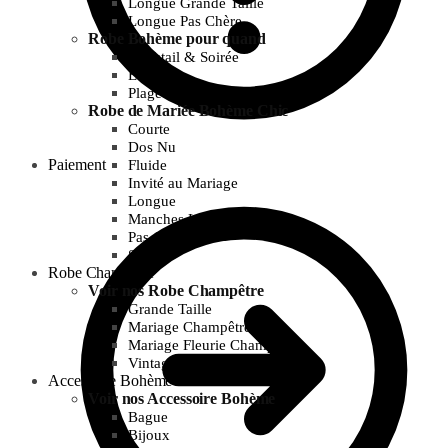
Longue Grande Taille
Longue Pas Chère
Robe Bohème pour quand
Cocktail & Soirée
Été
Plage
Robe de Mariée Bohème Chic
Courte
Dos Nu
Paiement
Fluide
Invité au Mariage
Longue
Manches Longues
Pas Chère
Simple
Robe Champêtre
Voir nos Robe Champêtre
Grande Taille
Mariage Champêtre
Mariage Fleurie Champêtre
Vintage et Guinguette
Accessoire Bohème
Voir nos Accessoire Bohème
Bague
Bijoux