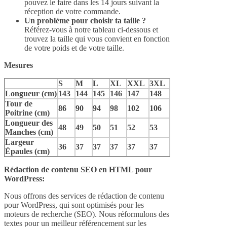
pouvez le faire dans les 14 jours suivant la
réception de votre commande.
Un problème pour choisir ta taille ?
Référez-vous à notre tableau ci-dessous et
trouvez la taille qui vous convient en fonction
de votre poids et de votre taille.
Mesures
S
M
L
XL
XXL
3XL
Longueur (cm)
143
144
145
146
147
148
Tour de
86
90
94
98
102
106
Poitrine (cm)
Longueur des
48
49
50
51
52
53
Manches (cm)
Largeur
36
37
37
37
37
37
Épaules (cm)
Rédaction de contenu SEO en HTML pour
WordPress:
Nous offrons des services de rédaction de contenu
pour WordPress, qui sont optimisés pour les
moteurs de recherche (SEO). Nous réformulons des
textes pour un meilleur référencement sur les