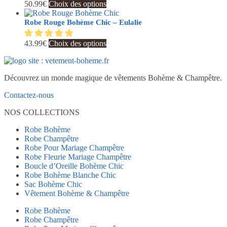
variations.
Ce
50.99
€
Choix des options
choisies
Les
produit
sur
options
a
Robe Rouge Bohème Chic – Eulalie
la
peuvent
plusieurs
page
être
variations.
du
Ce
43.99
€
Choix des options
choisies
Les
produit
produit
sur
options
a
la
peuvent
plusieurs
page
être
Découvrez un monde magique de vêtements Bohème & Champêtre.
variations.
du
choisies
Les
produit
sur
Contactez-nous
options
la
peuvent
NOS COLLECTIONS
page
être
du
choisies
Robe Bohème
produit
sur
Robe Champêtre
la
Robe Pour Mariage Champêtre
page
Robe Fleurie Mariage Champêtre
du
Boucle d’Oreille Bohème Chic
produit
Robe Bohème Blanche Chic
Sac Bohème Chic
Vêtement Bohème & Champêtre
Robe Bohème
Robe Champêtre