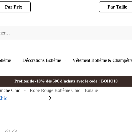
Par Prix
Par Taille
Bohème
Décorations Bohème
Vêtement Bohème & Champêtr
Profitez de -10% dès 50€ d’achats avec le code : BOHO10
anche Chic
Robe Rouge Bohème Chic – Eulalie
»