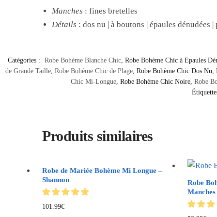
Manches
: fines bretelles
Détails
: dos nu | à boutons | épaules dénudées | 
Catégories :
Robe Bohème Blanche Chic
,
Robe Bohème Chic à Epaules Dé
de Grande Taille
,
Robe Bohème Chic de Plage
,
Robe Bohème Chic Dos Nu
,
Chic Mi-Longue
,
Robe Bohème Chic Noire
,
Robe Bo
Étiquette
Produits similaires
Robe de Mariée Bohème Mi Longue –
Shannon
Robe Boh
Manches 
101.99
€