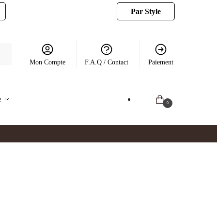
Par Style
Mon Compte
F.A.Q / Contact
Paiement
e
0.00
€
0