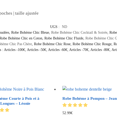
poches | taille ajustée
UGS :
ND
nudées
,
Robe Bohème Chic Bleue
,
Robe Bohème Chic Cocktail & Soirée
,
Robe
Robe Bohème Chic en Coton
,
Robe Bohème Chic Fluide
,
Robe Bohème Chic Gr
hème Chic Pas Chère
,
Robe Bohème Chic Rose
,
Robe Bohème Chic Rouge
,
Ro
s :
Articles -100€
,
Articles -50€
,
Articles -60€
,
Articles -70€
,
Articles -80€
,
Art
ème Courte à Pois et à
Robe Bohème à Pompon – Jean
Longues – Léonie
52.99
€