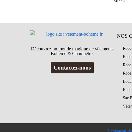
50.99
€
NOS 
Découvrez un monde magique de vêtements
Robe
Bohème & Champêtre.
Robe
Robe
Contactez-nous
Robe
Bouc
Robe
Sac 
Vête
©Vêtement Bo