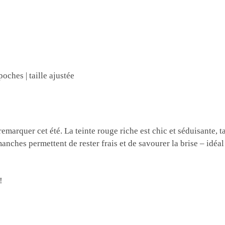
poches | taille ajustée
emarquer cet été. La teinte rouge riche est chic et séduisante, tan
s manches permettent de rester frais et de savourer la brise – idé
!