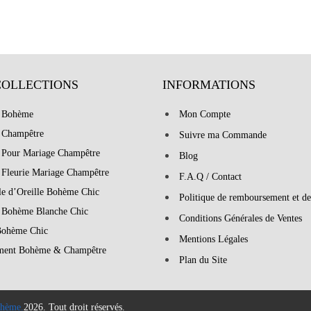
COLLECTIONS
INFORMATIONS
 Bohème
Mon Compte
 Champêtre
Suivre ma Commande
 Pour Mariage Champêtre
Blog
 Fleurie Mariage Champêtre
F.A.Q / Contact
le d’Oreille Bohème Chic
Politique de remboursement et de
 Bohème Blanche Chic
Conditions Générales de Ventes
Bohème Chic
Mentions Légales
ment Bohème & Champêtre
Plan du Site
hème.
2026. Tout droit réservés.