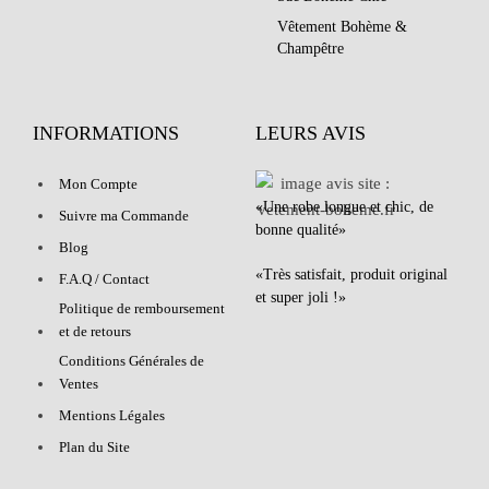
Vêtement Bohème &
Champêtre
INFORMATIONS
LEURS AVIS
Mon Compte
«Une robe longue et chic, de
Suivre ma Commande
bonne qualité»
Blog
«Très satisfait, produit original
F.A.Q / Contact
et super joli !»
Politique de remboursement
et de retours
Conditions Générales de
Ventes
Mentions Légales
Plan du Site