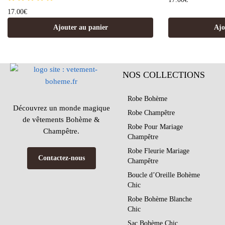
17.00
€
Ajouter au panier
Ajo
NOS COLLECTIONS
Robe Bohème
Découvrez un monde magique
Robe Champêtre
de vêtements Bohème &
Robe Pour Mariage
Champêtre.
Champêtre
Robe Fleurie Mariage
Contactez-nous
Champêtre
Boucle d’Oreille Bohème
Chic
Robe Bohème Blanche
Chic
Sac Bohème Chic