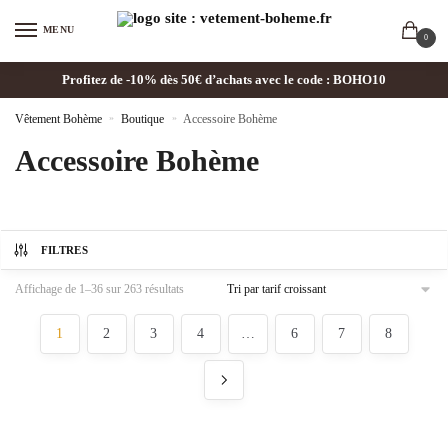
MENU
0
Profitez de -10% dès 50€ d’achats avec le code : BOHO10
Vêtement Bohème
»
Boutique
»
Accessoire Bohème
Accessoire Bohème
FILTRES
Affichage de 1–36 sur 263 résultats
1
2
3
4
…
6
7
8