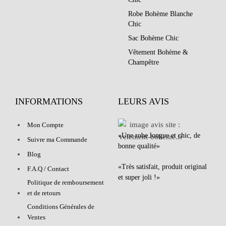
Robe Bohème Blanche
Chic
Sac Bohème Chic
Vêtement Bohème &
Champêtre
INFORMATIONS
LEURS AVIS
Mon Compte
«Une robe longue et chic, de
Suivre ma Commande
bonne qualité»
Blog
«Très satisfait, produit original
F.A.Q / Contact
et super joli !»
Politique de remboursement
et de retours
Conditions Générales de
Ventes