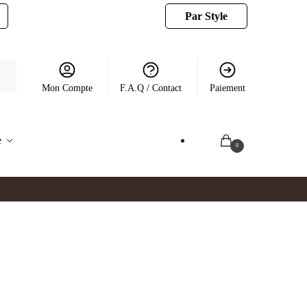
Par Style
Mon Compte
F.A.Q / Contact
Paiement
e
0.00
€
0