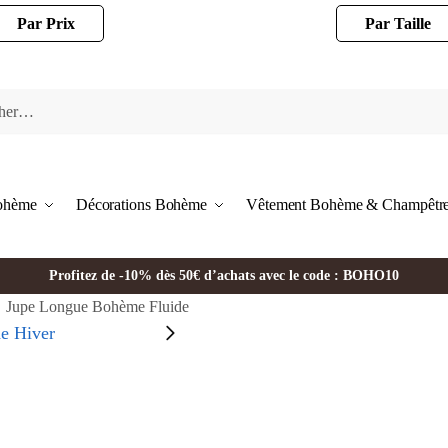
Par Prix
Par Taille
Bohème
Décorations Bohème
Vêtement Bohème & Champêtr
Profitez de -10% dès 50€ d’achats avec le code : BOHO10
Jupe Longue Bohème Fluide