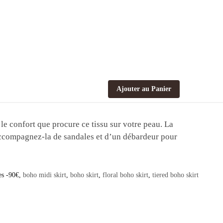
Ajouter au Panier
le confort que procure ce tissu sur votre peau. La
 Accompagnez-la de sandales et d’un débardeur pour
es -90€
,
boho midi skirt
,
boho skirt
,
floral boho skirt
,
tiered boho skirt