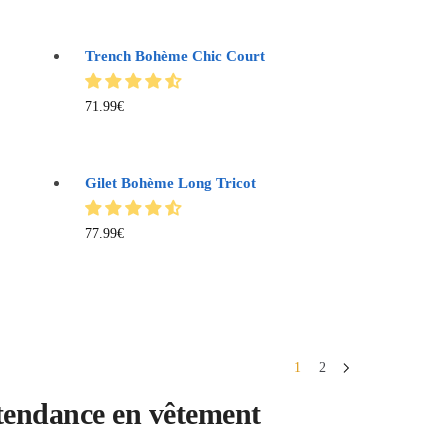
Trench Bohème Chic Court
71.99
€
Gilet Bohème Long Tricot
77.99
€
1
2
t tendance en vêtement