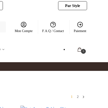
Par Style
Mon Compte
F.A.Q / Contact
Paiement
e
0.00
€
0
1
2