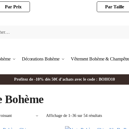
Par Prix
Par Taille
Bohème
Décorations Bohème
Vêtement Bohème & Champêtr
Profitez de -10% dès 50€ d’achats avec le code : BOHO10
e Bohème
Affichage de 1–36 sur 54 résultats