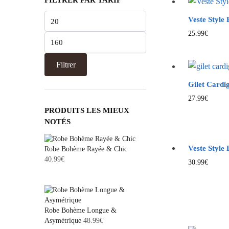
FILTRER PAR TARIF
Veste Style
25.99
€
Filtrer
Gilet Cardi
27.99
€
PRODUITS LES MIEUX
NOTÉS
Veste Style
Robe Bohème Rayée & Chic
40.99
€
30.99
€
Robe Bohème Longue &
Asymétrique
48.99
€