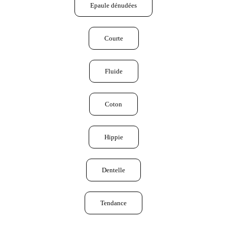
Epaule dénudées
Courte
Fluide
Coton
Hippie
Dentelle
Tendance