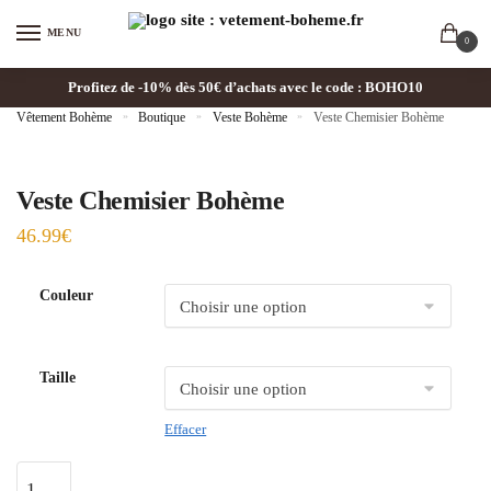
MENU
0
Profitez de -10% dès 50€ d’achats avec le code : BOHO10
Vêtement Bohème
»
Boutique
»
Veste Bohème
»
Veste Chemisier Bohème
Veste Chemisier Bohème
46.99
€
Couleur
Taille
Effacer