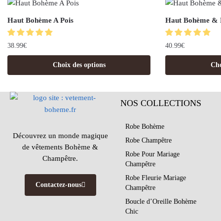
Haut Bohème A Pois
Haut Bohème & 
38.99
€
40.99
€
Choix des options
Cho
NOS COLLECTIONS
Robe Bohème
Découvrez un monde magique
Robe Champêtre
de vêtements Bohème &
Robe Pour Mariage
Champêtre.
Champêtre
Robe Fleurie Mariage
Contactez-nous
Champêtre
Boucle d’Oreille Bohème
Chic