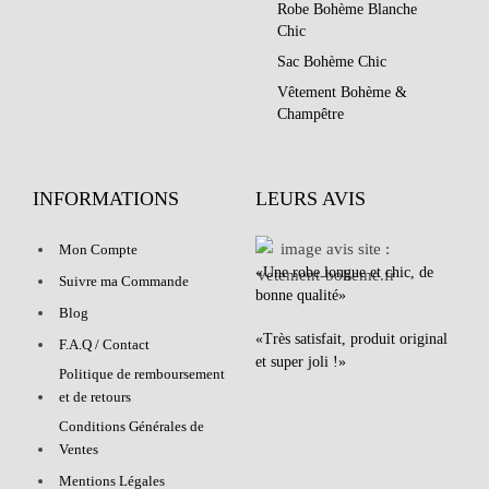
Robe Bohème Blanche
Chic
Sac Bohème Chic
Vêtement Bohème &
Champêtre
INFORMATIONS
LEURS AVIS
Mon Compte
«Une robe longue et chic, de
Suivre ma Commande
bonne qualité»
Blog
«Très satisfait, produit original
F.A.Q / Contact
et super joli !»
Politique de remboursement
et de retours
Conditions Générales de
Ventes
Mentions Légales