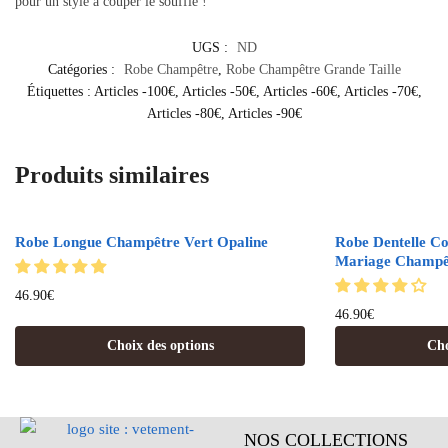
pour un style à couper le souffle !
UGS :
ND
Catégories :
Robe Champêtre
,
Robe Champêtre Grande Taille
Étiquettes :
Articles -100€
,
Articles -50€
,
Articles -60€
,
Articles -70€
,
Articles -80€
,
Articles -90€
Produits similaires
Robe Longue Champêtre Vert Opaline
Robe Dentelle C
Mariage Champê
46.90
€
46.90
€
Choix des options
Cho
NOS COLLECTIONS