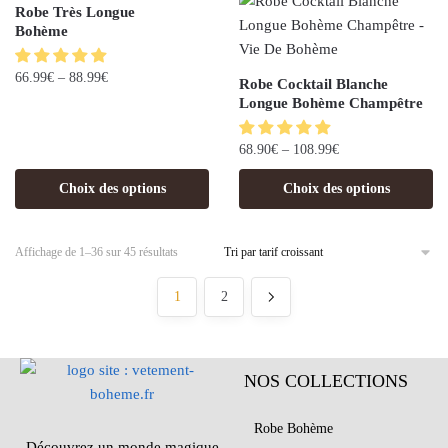
Robe Très Longue
Bohème
66.99
€
–
88.99
€
Robe Cocktail Blanche
Longue Bohème Champêtre
68.90
€
–
108.99
€
Choix des options
Choix des options
Affichage de 1–36 sur 45 résultats
1
2
NOS COLLECTIONS
Robe Bohème
Découvrez un monde magique