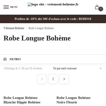
MENU
0
Profitez de -10% dès 50€ d’achats avec le code : BOHO10
Vêtement Bohème
»
Robe Longue Bohème
Robe Longue Bohème
FILTRES
Affichage de 1–36 sur 45 résultats
1
2
Robe Longue Bohème
Robe Longue Bohème
Blanche Hippie Bohème
Noire Fleurie