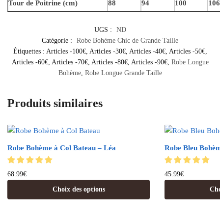
Tour de Poitrine (cm)
88
94
100
106
UGS :
ND
Catégorie :
Robe Bohème Chic de Grande Taille
Étiquettes :
Articles -100€
,
Articles -30€
,
Articles -40€
,
Articles -50€
,
Articles -60€
,
Articles -70€
,
Articles -80€
,
Articles -90€
,
Robe Longue
Bohème
,
Robe Longue Grande Taille
Produits similaires
Robe Bohème à Col Bateau – Léa
Robe Bleu Bohèm
68.99
€
45.99
€
Choix des options
Cho