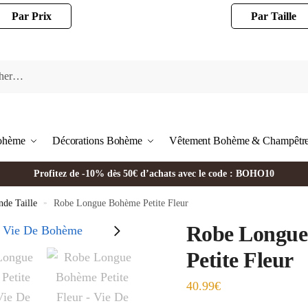
Par Prix
Par Taille
Bohème
Décorations Bohème
Vêtement Bohème & Champêtr
Profitez de -10% dès 50€ d’achats avec le code : BOHO10
de Taille
»
Robe Longue Bohème Petite Fleur
Robe Longu
Petite Fleur
40.99
€