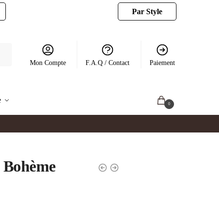
Par Style
Mon Compte
F.A.Q / Contact
Paiement
e
0.00
€
0
e Bohème