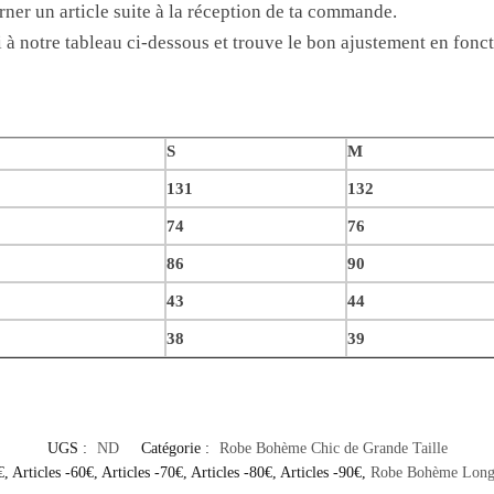
rner un article suite à la réception de ta commande.
 à notre tableau ci-dessous et trouve le bon ajustement en foncti
S
M
131
132
74
76
86
90
43
44
38
39
UGS :
ND
Catégorie :
Robe Bohème Chic de Grande Taille
€
,
Articles -60€
,
Articles -70€
,
Articles -80€
,
Articles -90€
,
Robe Bohème Long