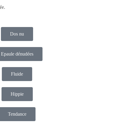
ée.
Dos nu
Epaule dénudées
Fluide
Hippie
Tendance