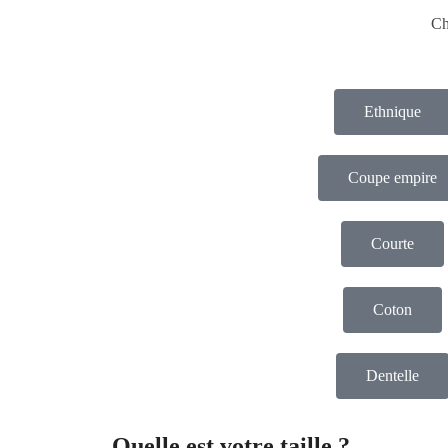
Ch
Ethnique
Coupe empire
Courte
Coton
Dentelle
Quelle est votre taille ?