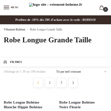
MENU
0
Profitez de -10% dès 50€ d’achats avec le code : BOHO10
Vêtement Bohème
»
Robe Longue Grande Taille
Robe Longue Grande Taille
FILTRES
Affichage de 1–36 sur 108 résultats
1
2
3
Robe Longue Bohème
Robe Longue Bohème
Blanche Hippie Bohème
Noire Fleurie