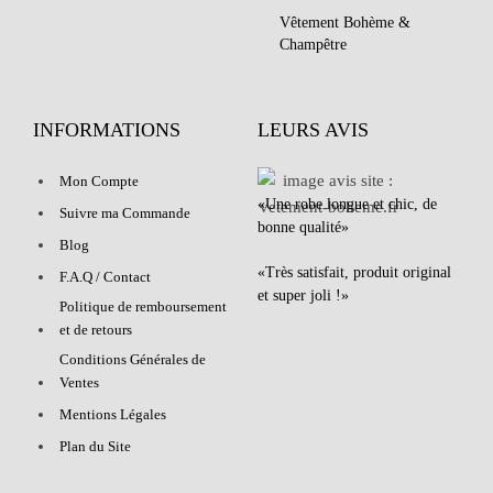
Vêtement Bohème &
Champêtre
INFORMATIONS
LEURS AVIS
Mon Compte
«Une robe longue et chic, de
Suivre ma Commande
bonne qualité»
Blog
«Très satisfait, produit original
F.A.Q / Contact
et super joli !»
Politique de remboursement
et de retours
Conditions Générales de
Ventes
Mentions Légales
Plan du Site