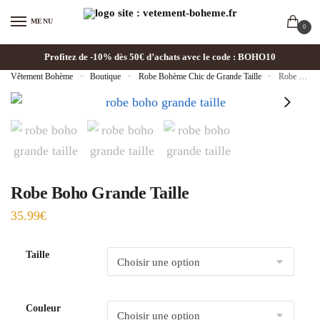
MENU
0
Profitez de -10% dès 50€ d’achats avec le code : BOHO10
Vêtement Bohème
»
Boutique
»
Robe Bohème Chic de Grande Taille
»
Robe Boho Grande Taille
Robe Boho Grande Taille
35.99
€
Taille
Couleur