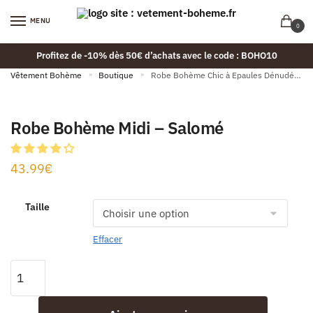
MENU
0
Profitez de -10% dès 50€ d’achats avec le code : BOHO10
Vêtement Bohème
»
Boutique
»
Robe Bohème Chic à Epaules Dénudées
Robe Bohème Midi – Salomé
43.99
€
Taille
Effacer