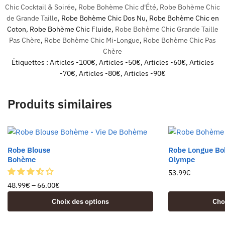
Chic Cocktail & Soirée
,
Robe Bohème Chic d'Été
,
Robe Bohème Chic
de Grande Taille
,
Robe Bohème Chic Dos Nu
,
Robe Bohème Chic en
Coton
,
Robe Bohème Chic Fluide
,
Robe Bohème Chic Grande Taille
Pas Chère
,
Robe Bohème Chic Mi-Longue
,
Robe Bohème Chic Pas
Chère
Étiquettes :
Articles -100€
,
Articles -50€
,
Articles -60€
,
Articles
-70€
,
Articles -80€
,
Articles -90€
Produits similaires
Robe Blouse
Robe Longue Bo
Bohème
Olympe
53.99
€
48.99
€
–
66.00
€
Choix des options
Cho