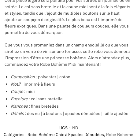
Cette pièce légère sera parfaite pour vos sorties en journée ou en
soirée. Le col sans bretelle et la coupe midi sont à la fois élégants
et stylés, tandis que l’ajout de multiples boutons sur le haut
ajoute un soupçon d’originalité. Le plus beau est l’imprimé de
fleurs exotiques. Dans une palette de couleurs douces, elle vous
permettra de vous démarquer.
Que vous vous promeniez dans un champ ensoleillé ou que vous
sirotiez un verre de vin sur une terrasse, cette robe vous donnera
l’impression d’être une princesse bohème. Alors n’attendez plus,
commandez votre Robe Bohème Midi maintenant !
Composition
:
polyester | coton
Motif
: imprimé à fleurs
Coupe
: midi
Encolure
: col sans bretelle
Manches
: fines bretelles
Détails
: dos nu | à boutons | épaules dénudées | taille ajustée
UGS :
ND
Catégories :
Robe Bohème Chic à Epaules Dénudées
,
Robe Bohème