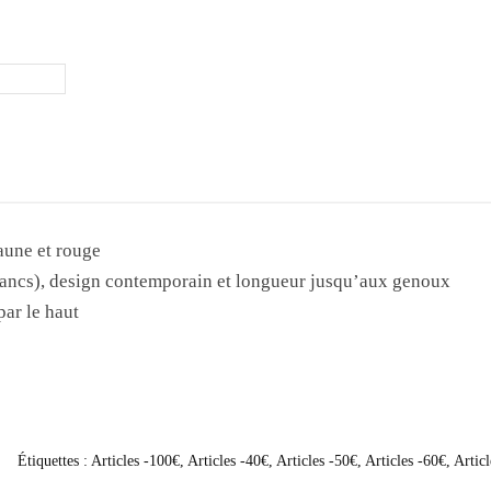
aune et rouge
blancs), design contemporain et longueur jusqu’aux genoux
par le haut
Étiquettes :
Articles -100€
,
Articles -40€
,
Articles -50€
,
Articles -60€
,
Artic