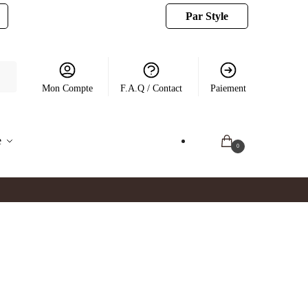
Par Style
Mon Compte
F.A.Q / Contact
Paiement
e
0.00
€
0