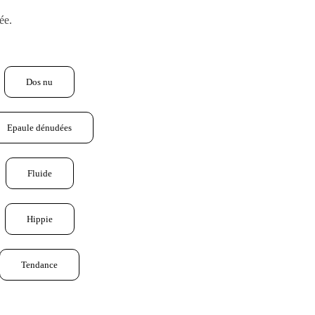
ée.
Dos nu
Epaule dénudées
Fluide
Hippie
Tendance