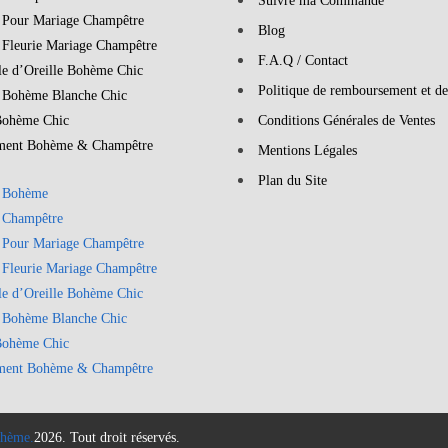
Suivre ma Commande
 Pour Mariage Champêtre
Blog
 Fleurie Mariage Champêtre
F.A.Q / Contact
le d’Oreille Bohème Chic
Politique de remboursement et de
 Bohème Blanche Chic
Bohème Chic
Conditions Générales de Ventes
ment Bohème & Champêtre
Mentions Légales
Plan du Site
 Bohème
 Champêtre
 Pour Mariage Champêtre
 Fleurie Mariage Champêtre
le d’Oreille Bohème Chic
 Bohème Blanche Chic
Bohème Chic
ment Bohème & Champêtre
hème.
2026. Tout droit réservés.