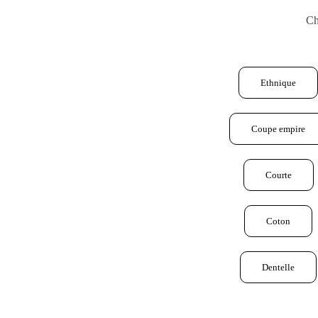
Ch
Ethnique
Coupe empire
Courte
Coton
Dentelle