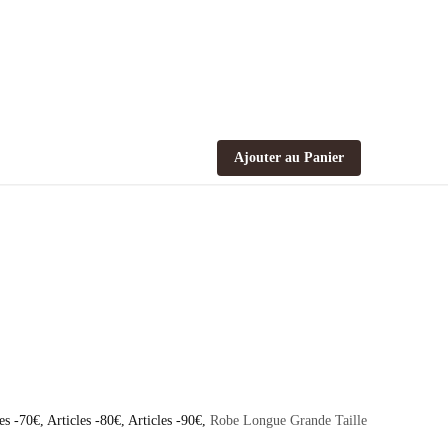
Ajouter au Panier
les -70€
,
Articles -80€
,
Articles -90€
,
Robe Longue Grande Taille