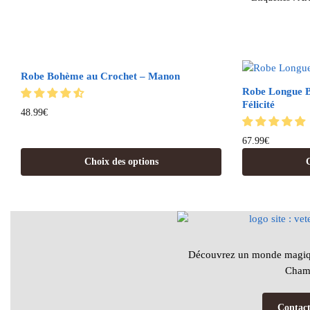
Robe Bohème au Crochet – Manon
Robe Longue 
Félicité
48.99
€
67.99
€
Choix des options
C
Découvrez un monde magiq
Champ
Contact