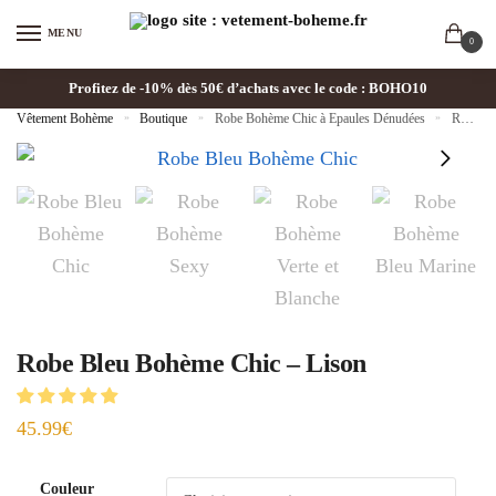
MENU
0
Profitez de -10% dès 50€ d’achats avec le code : BOHO10
Vêtement Bohème
»
Boutique
»
Robe Bohème Chic à Epaules Dénudées
»
Robe Bleu Bohème Chic – Lison
Robe Bleu Bohème Chic – Lison
45.99
€
Couleur