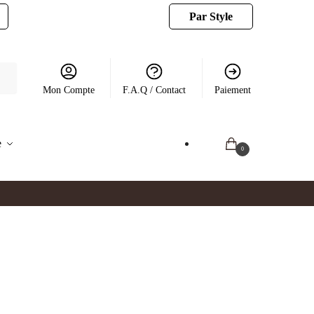
Par Style
Mon Compte
F.A.Q / Contact
Paiement
e
0.00
€
0