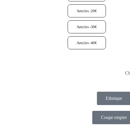
Articles -20€
Articles -30€
Articles -40€
Ch
Ethnique
Coupe empire