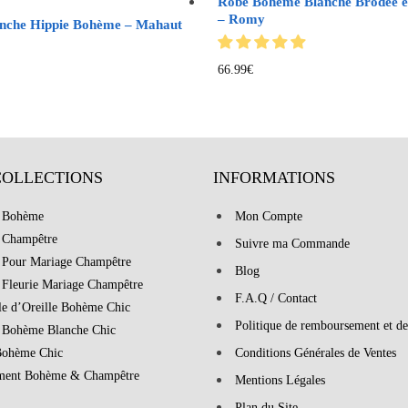
Robe Bohème Blanche Brodée e
– Romy
nche Hippie Bohème – Mahaut
66.99
€
COLLECTIONS
INFORMATIONS
 Bohème
Mon Compte
 Champêtre
Suivre ma Commande
 Pour Mariage Champêtre
Blog
 Fleurie Mariage Champêtre
F.A.Q / Contact
le d’Oreille Bohème Chic
Politique de remboursement et de
 Bohème Blanche Chic
Bohème Chic
Conditions Générales de Ventes
ment Bohème & Champêtre
Mentions Légales
Plan du Site