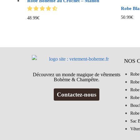
Robe Bohème au Crochet – Manon
Robe Bla
50.99
€
48.99
€
NOS 
Découvrez un monde magique de vêtements
Robe
Bohème & Champêtre.
Robe
Robe
Contactez-nous
Robe
Bouc
Robe
Sac 
Vête