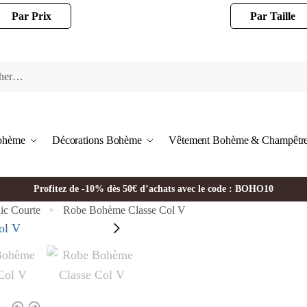
Par Prix
Par Taille
Bohème
Décorations Bohème
Vêtement Bohème & Champêtr
Profitez de -10% dès 50€ d’achats avec le code : BOHO10
c Courte
Robe Bohème Classe Col V
»