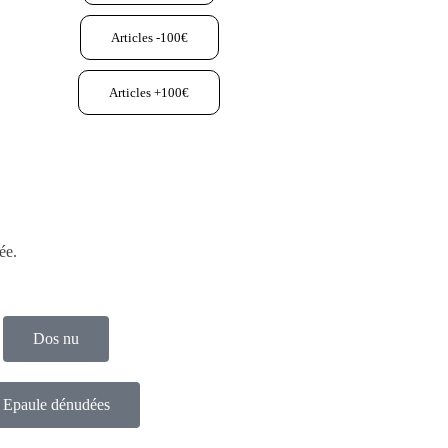
Articles -100€
Articles +100€
ée.
Dos nu
Epaule dénudées