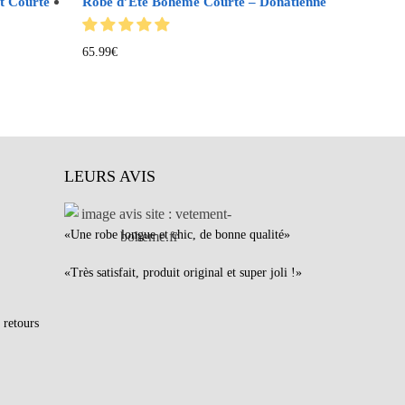
t Courte
Robe d’Été Bohème Courte – Donatienne
65.99
€
LEURS AVIS
«Une robe longue et chic, de bonne qualité»
«Très satisfait, produit original et super joli !»
 retours