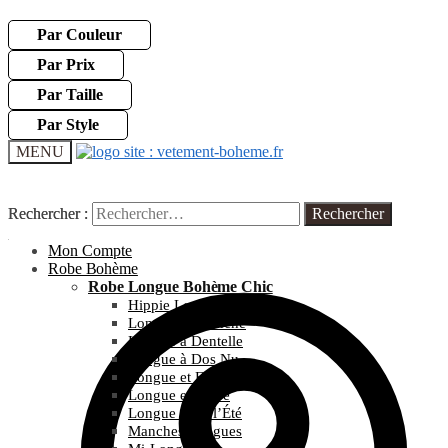
Par Couleur
Par Prix
Par Taille
Par Style
MENU
Rechercher :
Rechercher :
Mon Compte
Robe Bohème
Robe Longue Bohème Chic
Hippie Longue
Longue et Blanche
Longue à Dentelle
Longue à Dos Nu
Longue et Fleurie
Longue et Noire
Longue pour l’Été
Manches Longues