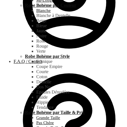
Mi-Longue
Robe Bohème par Couleur
Blanche
Blanche à Dentelle
Beige
Bleue
Jaune
Noire
Rose
Rouge
Verte
Robe Bohème par Style
F.A.Q / Contact
Ethnique
Coupe Empire
Courte
Coton
Dentelle
Dos Nu
Epaules Dénudées
Fluide
Hippie
Tendance
Robe Bohème par Taille & Prix
Grande Taille
Pas Chère