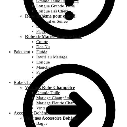
Grande Taille Pas Chère
Longue Grande Taille
Longue Pas Chère
Robe Bohème pour quand
Cocktail & Soirée
Été
Plage
Robe de Mariée Bohème Chic
Courte
Dos Nu
Paiement
Fluide
Invité au Mariage
Longue
Manches Longues
Pas Chère
Simple
Robe Champêtre
Voir nos Robe Champêtre
Grande Taille
Mariage Champêtre
Mariage Fleurie Champêtre
Vintage et Guinguette
Accessoire Bohème
Voir nos Accessoire Bohème
Bague