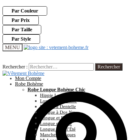
Par Couleur
Par Prix
Par Taille
Par Style
MENU
Rechercher :
Rechercher :
Mon Compte
Robe Bohème
Robe Longue Bohème Chic
Hippie Longue
Longue et Blanche
Longue à Dentelle
Longue à Dos Nu
Longue et Fleurie
Longue et Noire
Longue pour l’Été
Manches Longues