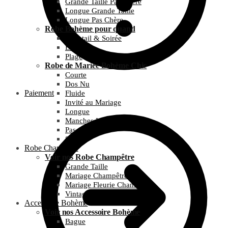
Grande Taille Pas Chère
Longue Grande Taille
Longue Pas Chère
Robe Bohème pour quand
Cocktail & Soirée
Été
Plage
Robe de Mariée Bohème Chic
Courte
Dos Nu
Paiement
Fluide
Invité au Mariage
Longue
Manches Longues
Pas Chère
Simple
Robe Champêtre
Voir nos Robe Champêtre
Grande Taille
Mariage Champêtre
Mariage Fleurie Champêtre
Vintage et Guinguette
Accessoire Bohème
Voir nos Accessoire Bohème
Bague