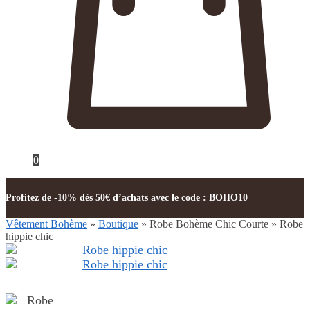
0
Profitez de -10% dès 50€ d’achats avec le code : BOHO10
Vêtement Bohème
»
Boutique
»
Robe Bohème Chic Courte
»
Robe
hippie chic