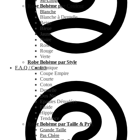
Mi-Longue
Robe Bohème par Couleur
Blanche
Blanche à Dentelle
Beige
Bleue
Jaune
Noire
Rose
Rouge
Verte
Robe Bohème par Style
F.A.Q / Contact
Ethnique
Coupe Empire
Courte
Coton
Dentelle
Dos Nu
Epaules Dénudées
Fluide
Hippie
Tendance
Robe Bohème par Taille & Prix
Grande Taille
Pas Chère