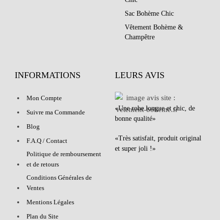
Sac Bohème Chic
Vêtement Bohème &
Champêtre
INFORMATIONS
LEURS AVIS
Mon Compte
«Une robe longue et chic, de
Suivre ma Commande
bonne qualité»
Blog
«Très satisfait, produit original
F.A.Q / Contact
et super joli !»
Politique de remboursement
et de retours
Conditions Générales de
Ventes
Mentions Légales
Plan du Site