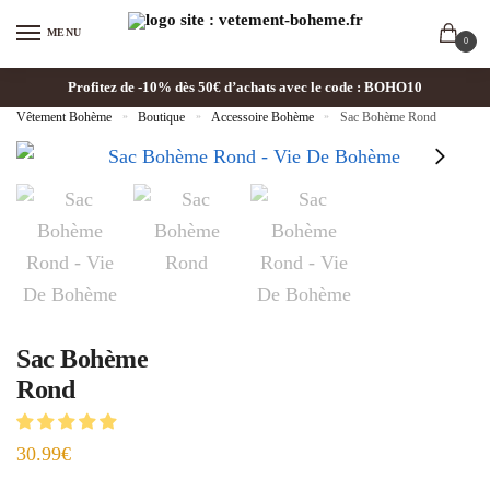
MENU
0
Profitez de -10% dès 50€ d’achats avec le code : BOHO10
Vêtement Bohème
»
Boutique
»
Accessoire Bohème
»
Sac Bohème Rond
Sac Bohème
Rond
30.99
€