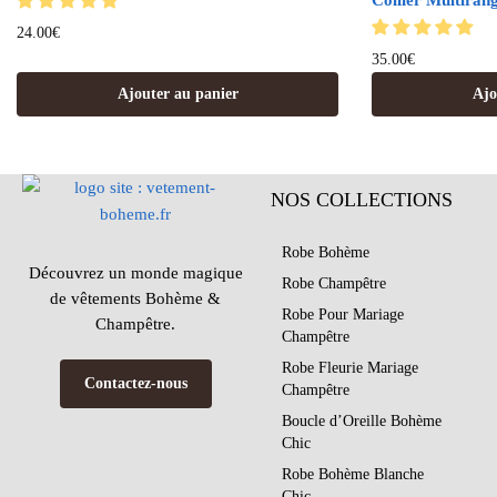
Collier Multira
24.00
€
35.00
€
Ajouter au panier
Ajo
NOS COLLECTIONS
Robe Bohème
Découvrez un monde magique
Robe Champêtre
de vêtements Bohème &
Robe Pour Mariage
Champêtre.
Champêtre
Robe Fleurie Mariage
Contactez-nous
Champêtre
Boucle d’Oreille Bohème
Chic
Robe Bohème Blanche
Chic