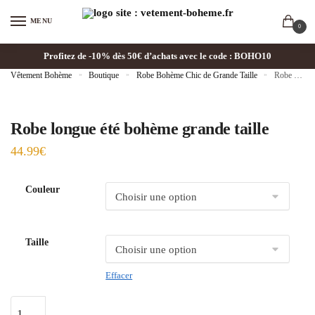
MENU
0
Profitez de -10% dès 50€ d’achats avec le code : BOHO10
Vêtement Bohème
»
Boutique
»
Robe Bohème Chic de Grande Taille
»
Robe longue été bohème grande taille
Robe longue été bohème grande taille
44.99
€
Couleur
Taille
Effacer