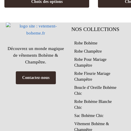
Choix des options
Cho
NOS COLLECTIONS
Robe Bohème
Découvrez un monde magique
Robe Champêtre
de vêtements Bohème &
Robe Pour Mariage
Champêtre.
Champêtre
Robe Fleurie Mariage
Contactez-nous
Champêtre
Boucle d’Oreille Bohème
Chic
Robe Bohème Blanche
Chic
Sac Bohème Chic
Vêtement Bohème &
Champêtre