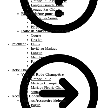
Grande Taille Pas Chère
Longue Grande Taille
Longue Pas Chère
Robe Bohème pour quand
Cocktail & Soirée
Été
Plage
Robe de Mariée Bohème Chic
Courte
Dos Nu
Paiement
Fluide
Invité au Mariage
Longue
Manches Longues
Pas Chère
Simple
Robe Champêtre
Voir nos Robe Champêtre
Grande Taille
Mariage Champêtre
Mariage Fleurie Champêtre
Vintage et Guinguette
Accessoire Bohème
Voir nos Accessoire Bohème
Bague