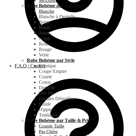
Mi-Longue
Robe Bohème par Couleur
Blanche
Blanche à Dentelle
Beige
Bleue
Jaune
Noire
Rose
Rouge
Verte
Robe Bohème par Style
F.A.Q / Contact
Ethnique
Coupe Empire
Courte
Coton
Dentelle
Dos Nu
Epaules Dénudées
Fluide
Hippie
Tendance
Robe Bohème par Taille & Prix
Grande Taille
Pas Chère