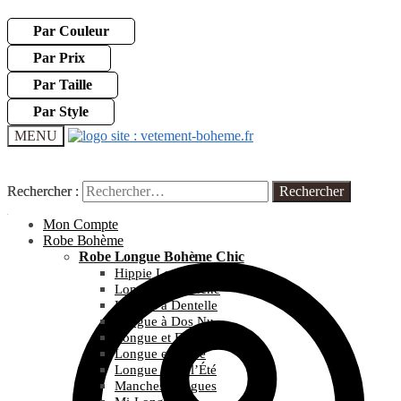
Par Couleur
Par Prix
Par Taille
Par Style
MENU
Rechercher :
Rechercher :
Mon Compte
Robe Bohème
Robe Longue Bohème Chic
Hippie Longue
Longue et Blanche
Longue à Dentelle
Longue à Dos Nu
Longue et Fleurie
Longue et Noire
Longue pour l’Été
Manches Longues