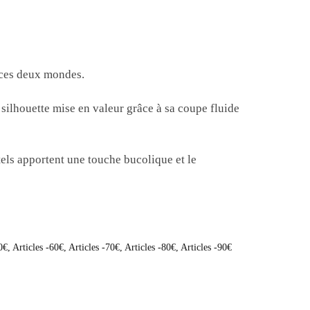
e ces deux mondes.
silhouette mise en valeur grâce à sa coupe fluide
tels apportent une touche bucolique et le
0€
,
Articles -60€
,
Articles -70€
,
Articles -80€
,
Articles -90€