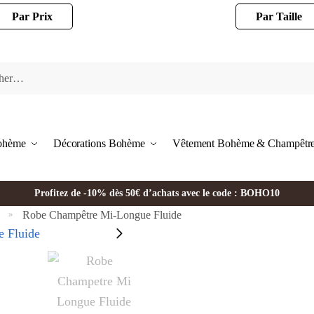
Par Prix
Par Taille
Bohème
Décorations Bohème
Vêtement Bohème & Champêtr
Profitez de -10% dès 50€ d’achats avec le code : BOHO10
Robe Champêtre Mi-Longue Fluide
»