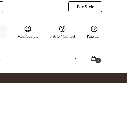
Par Style
Mon Compte
F.A.Q / Contact
Paiement
e
0.00
€
0