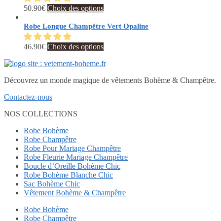
sur
Les
Ce
50.90
€
Choix des options
la
options
produit
page
peuvent
a
Robe Longue Champêtre Vert Opaline
du
être
plusieurs
produit
choisies
variations.
Ce
46.90
€
Choix des options
sur
Les
produit
la
options
a
page
peuvent
plusieurs
du
être
Découvrez un monde magique de vêtements Bohème & Champêtre.
variations.
produit
choisies
Les
sur
Contactez-nous
options
la
peuvent
NOS COLLECTIONS
page
être
du
choisies
Robe Bohème
produit
sur
Robe Champêtre
la
Robe Pour Mariage Champêtre
page
Robe Fleurie Mariage Champêtre
du
Boucle d’Oreille Bohème Chic
produit
Robe Bohème Blanche Chic
Sac Bohème Chic
Vêtement Bohème & Champêtre
Robe Bohème
Robe Champêtre