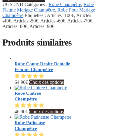
UGS :
ND
Catégories :
Robe Champêtre
,
Robe
Fleurie Mariage Champêtre
,
Robe Pour Mariage
Champêtre
Étiquettes :
Articles -100€
,
Articles
-40€
,
Articles -50€
,
Articles -60€
,
Articles -70€
,
Articles -80€
,
Articles -90€
Produits similaires
Robe Coupe Droite Dentelle
Femme Champêtre
Ce
64.90
€
Choix des options
produit
a
Robe Cintrée
plusieurs
Champêtre
variations.
Les
Ce
46.90
€
Choix des options
options
produit
peuvent
a
Robe Patineuse
être
plusieurs
Champêtre
choisies
variations.