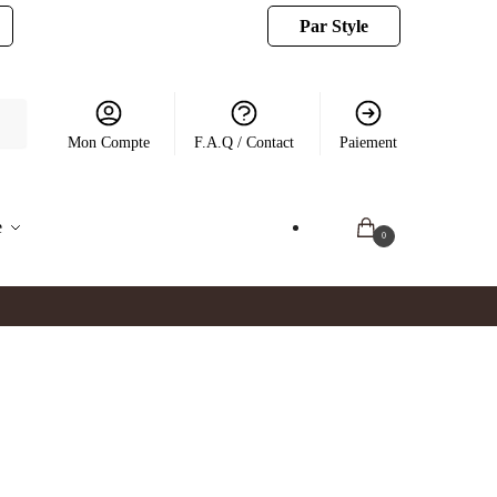
Par Style
Mon Compte
F.A.Q / Contact
Paiement
e
0.00
€
0