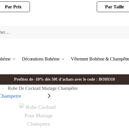
Par Prix
Par Taille
Bohème
Décorations Bohème
Vêtement Bohème & Champêtr
Profitez de -10% dès 50€ d’achats avec le code : BOHO10
Robe De Cocktail Mariage Champêtre
»