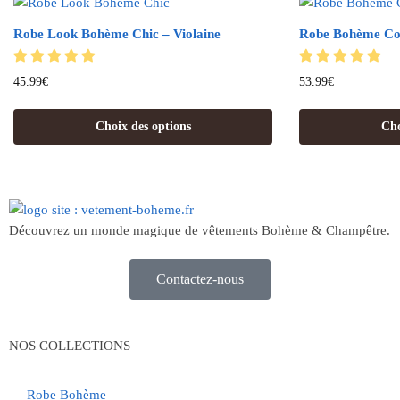
Robe Look Bohème Chic – Violaine
Robe Bohème Col
45.99
€
53.99
€
Choix des options
Cho
Découvrez un monde magique de vêtements Bohème & Champêtre.
Contactez-nous
NOS COLLECTIONS
Robe Bohème