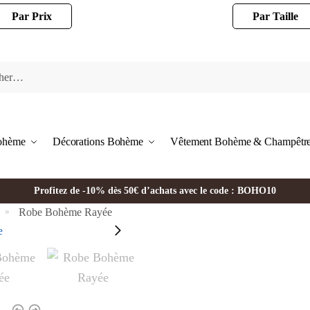
Par Prix
Par Taille
Bohème
Décorations Bohème
Vêtement Bohème & Champêtr
Profitez de -10% dès 50€ d’achats avec le code : BOHO10
Robe Bohème Rayée
»