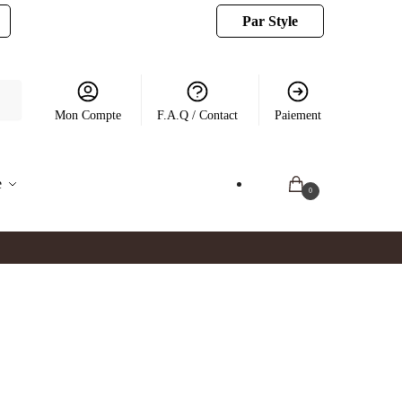
Par Style
Mon Compte
F.A.Q / Contact
Paiement
e
0.00
€
0