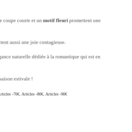
Une coupe courte et un
motif fleuri
promettent une
tent aussi une joie contagieuse.
gance naturelle dédiée à la romantique qui est en
saison estivale !
rticles -70€
,
Articles -80€
,
Articles -90€