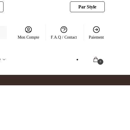
Par Style
Mon Compte
F.A.Q / Contact
Paiement
e
0.00
€
0