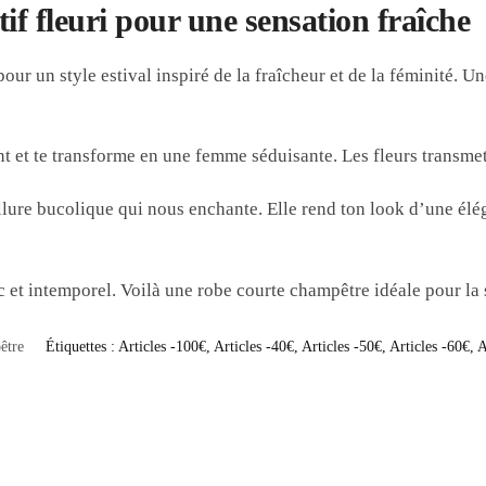
f fleuri pour une sensation fraîche
pour un style estival inspiré de la fraîcheur et de la féminité. 
 et te transforme en une femme séduisante. Les fleurs transmet
allure bucolique qui nous enchante. Elle rend ton look d’une élé
c et intemporel. Voilà une robe courte champêtre idéale pour la 
être
Étiquettes :
Articles -100€
,
Articles -40€
,
Articles -50€
,
Articles -60€
,
A