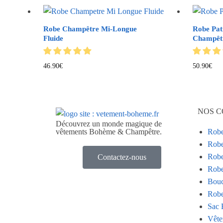
Robe Champêtre Mi-Longue
Robe Pat
Fluide
Champêt
46.90
€
50.90
€
NOS C
Découvrez un monde magique de
vêtements Bohème & Champêtre.
Rob
Robe
Robe
Contactez-nous
Robe
Bouc
Robe
Sac 
Vête