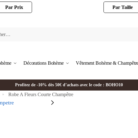
Par Prix
Par Taille
Bohème
Décorations Bohème
Vêtement Bohème & Champêtr
Profitez de -10% dès 50€ d’achats avec le code : BOHO10
Robe A Fleurs Courte Champêtre
»