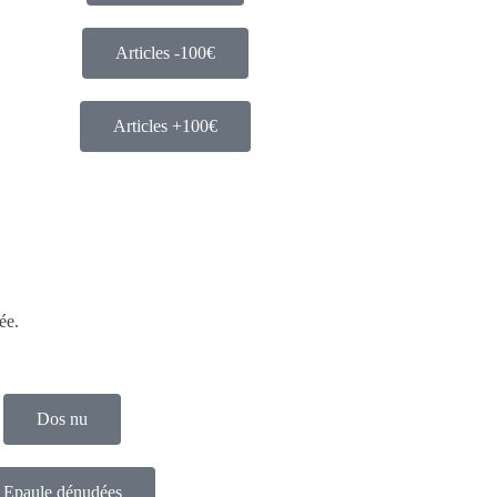
Articles -100€
Articles +100€
ée.
Dos nu
Epaule dénudées