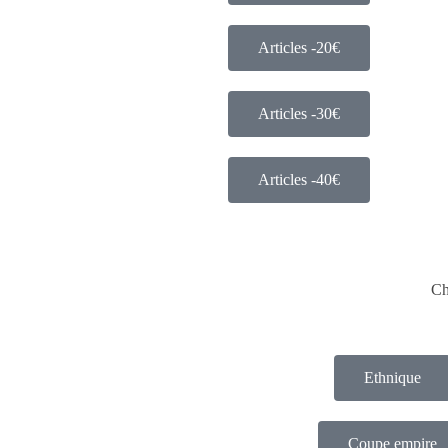
Articles -20€
Articles -30€
Articles -40€
Ch
Ethnique
Coupe empire