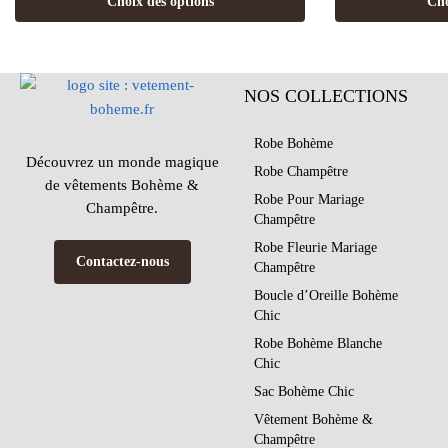
Choix des options
Cho
NOS COLLECTIONS
Robe Bohème
Découvrez un monde magique
Robe Champêtre
de vêtements Bohème &
Robe Pour Mariage
Champêtre.
Champêtre
Robe Fleurie Mariage
Contactez-nous
Champêtre
Boucle d’Oreille Bohème
Chic
Robe Bohème Blanche
Chic
Sac Bohème Chic
Vêtement Bohème &
Champêtre