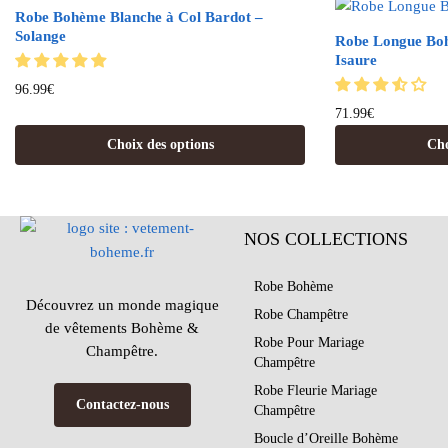
Robe Bohème Blanche à Col Bardot –
Solange
Robe Longue Boh
Isaure
96.99
€
71.99
€
Choix des options
Cho
NOS COLLECTIONS
Robe Bohème
Découvrez un monde magique
Robe Champêtre
de vêtements Bohème &
Robe Pour Mariage
Champêtre.
Champêtre
Robe Fleurie Mariage
Contactez-nous
Champêtre
Boucle d’Oreille Bohème