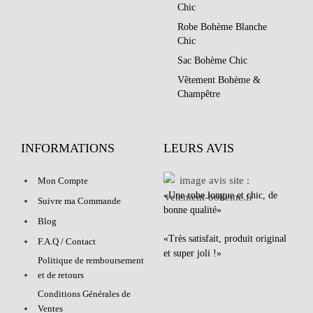
Chic
Robe Bohème Blanche
Chic
Sac Bohème Chic
Vêtement Bohème &
Champêtre
INFORMATIONS
LEURS AVIS
Mon Compte
«Une robe longue et chic, de
Suivre ma Commande
bonne qualité»
Blog
«Très satisfait, produit original
F.A.Q / Contact
et super joli !»
Politique de remboursement
et de retours
Conditions Générales de
Ventes