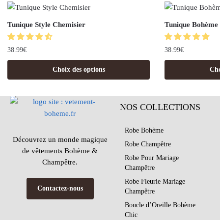
Tunique Style Chemisier
Tunique Bohème 
38.99
€
38.99
€
Choix des options
Cho
NOS COLLECTIONS
Robe Bohème
Découvrez un monde magique
Robe Champêtre
de vêtements Bohème &
Robe Pour Mariage
Champêtre.
Champêtre
Robe Fleurie Mariage
Contactez-nous
Champêtre
Boucle d’Oreille Bohème
Chic