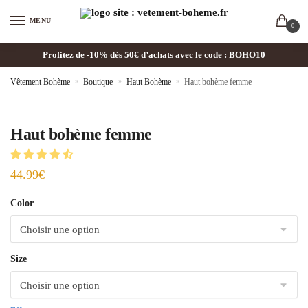
MENU
0
Profitez de -10% dès 50€ d’achats avec le code : BOHO10
Vêtement Bohème
»
Boutique
»
Haut Bohème
»
Haut bohème femme
Haut bohème femme
44.99
€
Color
Size