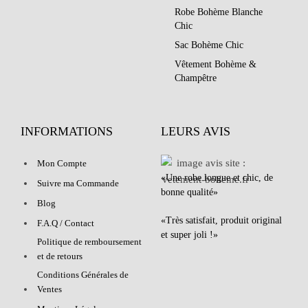
Robe Bohème Blanche
Chic
Sac Bohème Chic
Vêtement Bohème &
Champêtre
INFORMATIONS
LEURS AVIS
Mon Compte
«Une robe longue et chic, de
Suivre ma Commande
bonne qualité»
Blog
«Très satisfait, produit original
F.A.Q / Contact
et super joli !»
Politique de remboursement
et de retours
Conditions Générales de
Ventes