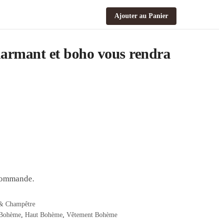
Ajouter au Panier
charmant et boho vous rendra
 commande.
& Champêtre
 Bohème
,
Haut Bohème
,
Vêtement Bohème