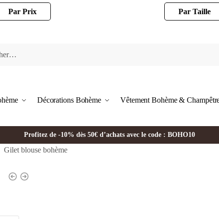
Par Prix
Par Taille
Bohème
Décorations Bohème
Vêtement Bohème & Champêtr
Profitez de -10% dès 50€ d’achats avec le code : BOHO10
Gilet blouse bohème