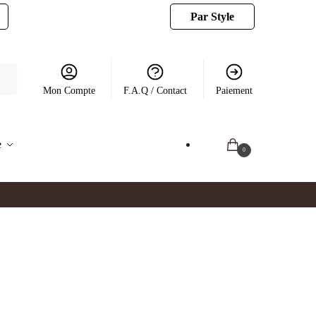
Par Style
Mon Compte
F.A.Q / Contact
Paiement
e
0.00
€
0