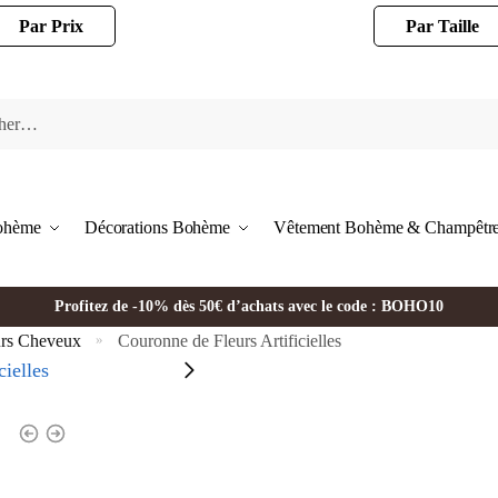
Par Prix
Par Taille
Bohème
Décorations Bohème
Vêtement Bohème & Champêtr
Profitez de -10% dès 50€ d’achats avec le code : BOHO10
urs Cheveux
Couronne de Fleurs Artificielles
»