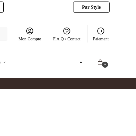
Par Style
Mon Compte
F.A.Q / Contact
Paiement
e
0.00
€
0