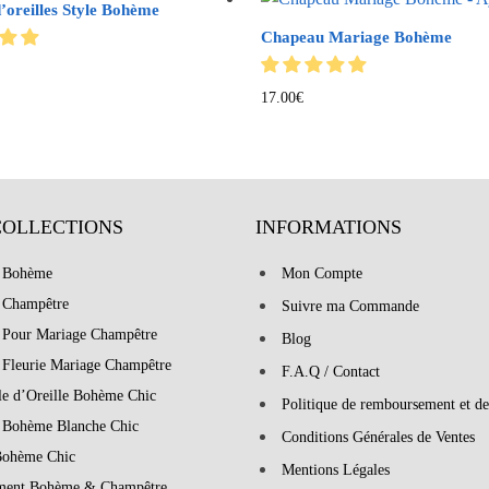
’oreilles Style Bohème
Chapeau Mariage Bohème
17.00
€
COLLECTIONS
INFORMATIONS
 Bohème
Mon Compte
 Champêtre
Suivre ma Commande
 Pour Mariage Champêtre
Blog
 Fleurie Mariage Champêtre
F.A.Q / Contact
le d’Oreille Bohème Chic
Politique de remboursement et de
 Bohème Blanche Chic
Conditions Générales de Ventes
Bohème Chic
Mentions Légales
ment Bohème & Champêtre