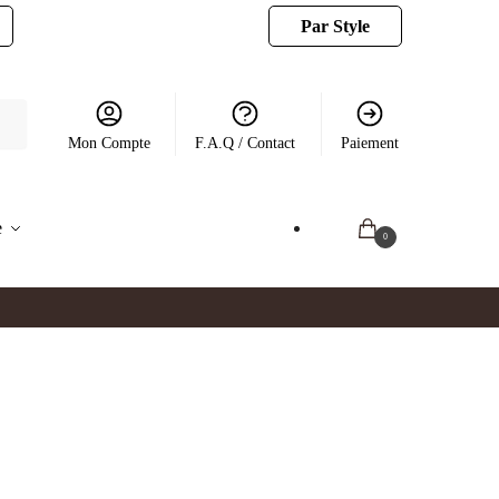
Par Style
Mon Compte
F.A.Q / Contact
Paiement
e
0.00
€
0