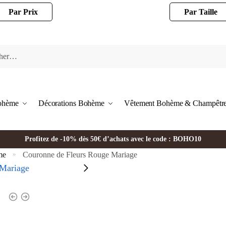
Par Prix
Par Taille
Bohème
Décorations Bohème
Vêtement Bohème & Champêtr
Profitez de -10% dès 50€ d’achats avec le code : BOHO10
me
Couronne de Fleurs Rouge Mariage
»