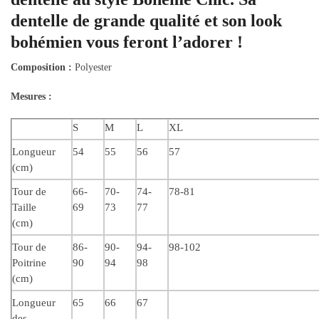
dentelle de grande qualité et son look
bohémien vous feront l’adorer !
Composition :
Polyester
Mesures :
S
M
L
XL
Longueur
54
55
56
57
(cm)
Tour de
66-
70-
74-
78-81
Taille
69
73
77
(cm)
Tour de
86-
90-
94-
98-102
Poitrine
90
94
98
(cm)
Longueur
65
66
67
des