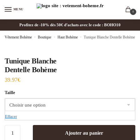
MENU
0
Profitez de -10% dès 50€ d’achats avec le code : BOHO10
Vêtement Bohème
»
Boutique
»
Haut Bohème
»
Tunique Blanche Dentelle Bohème
Tunique Blanche
Dentelle Bohème
39.97
€
Taille
Effacer
Ajouter au panier