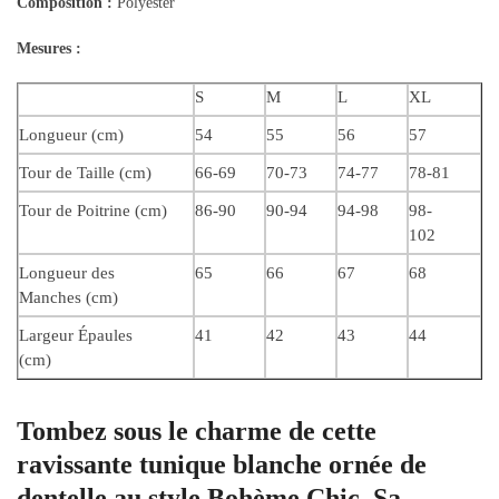
Composition :
Polyester
Mesures :
S
M
L
XL
Longueur (cm)
54
55
56
57
Tour de Taille (cm)
66-69
70-73
74-77
78-81
Tour de Poitrine (cm)
86-90
90-94
94-98
98-
102
Longueur des
65
66
67
68
Manches (cm)
Largeur Épaules
41
42
43
44
(cm)
Tombez sous le charme de cette
ravissante tunique blanche ornée de
dentelle au style Bohème Chic. Sa