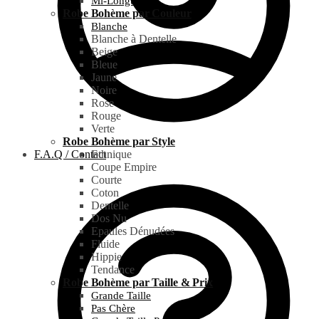
Mi-Longue
Robe Bohème par Couleur
Blanche
Blanche à Dentelle
Beige
Bleue
Jaune
Noire
Rose
Rouge
Verte
Robe Bohème par Style
F.A.Q / Contact
Ethnique
Coupe Empire
Courte
Coton
Dentelle
Dos Nu
Epaules Dénudées
Fluide
Hippie
Tendance
Robe Bohème par Taille & Prix
Grande Taille
Pas Chère