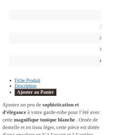
M
L
XL
2XL
3XL
4XL
Fiche Produit
Description
Ajouter au Panier
Ajoutez un peu de
sophistication et
d’élégance
à votre garde-robe pour l’été avec
cette
magnifique tunique blanche
. Ornée de
dentelle et en tissu léger, cette pièce est dotée
d’une encolure en V à l’avant et à l’arrière.