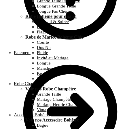
Grande Taille Pas Chère
Longue Grande Taille
Longue Pas Chère
Robe Bohème pour quand
Cocktail & Soirée
Été
Plage
Robe de Mariée Bohème Chic
Courte
Dos Nu
Paiement
Fluide
Invité au Mariage
Longue
Manches Longues
Pas Chère
Simple
Robe Champêtre
Voir nos Robe Champêtre
Grande Taille
Mariage Champêtre
Mariage Fleurie Champêtre
Vintage et Guinguette
Accessoire Bohème
Voir nos Accessoire Bohème
Bague