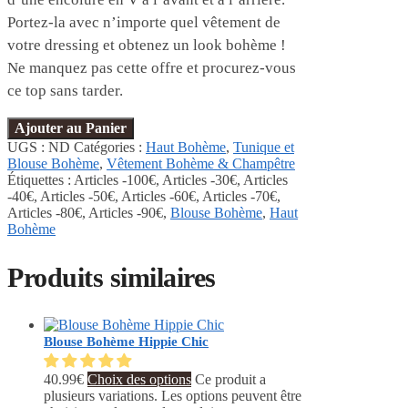
Portez-la avec n’importe quel vêtement de
votre dressing et obtenez un look bohème !
Ne manquez pas cette offre et procurez-vous
ce top sans tarder.
Ajouter au Panier
UGS :
ND
Catégories :
Haut Bohème
,
Tunique et
Blouse Bohème
,
Vêtement Bohème & Champêtre
Étiquettes :
Articles -100€
,
Articles -30€
,
Articles
-40€
,
Articles -50€
,
Articles -60€
,
Articles -70€
,
Articles -80€
,
Articles -90€
,
Blouse Bohème
,
Haut
Bohème
Produits similaires
Blouse Bohème Hippie Chic
40.99
€
Choix des options
Ce produit a
plusieurs variations. Les options peuvent être