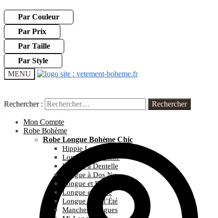
Par Couleur
Par Prix
Par Taille
Par Style
MENU
Rechercher :
Rechercher :
Mon Compte
Robe Bohème
Robe Longue Bohème Chic
Hippie Longue
Longue et Blanche
Longue à Dentelle
Longue à Dos Nu
Longue et Fleurie
Longue et Noire
Longue pour l’Été
Manches Longues