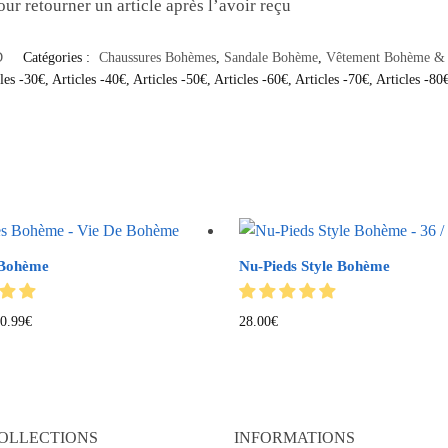
ur retourner un article après l’avoir reçu
D
Catégories :
Chaussures Bohèmes
,
Sandale Bohème
,
Vêtement Bohème &
les -30€
,
Articles -40€
,
Articles -50€
,
Articles -60€
,
Articles -70€
,
Articles -80
 Bohème
Nu-Pieds Style Bohème
0.99
€
28.00
€
OLLECTIONS
INFORMATIONS