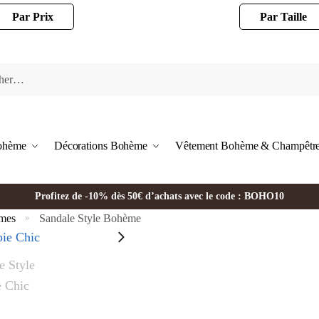
Par Prix
Par Taille
Bohème
Décorations Bohème
Vêtement Bohème & Champêtr
Profitez de -10% dès 50€ d’achats avec le code : BOHO10
mes
Sandale Style Bohème
»