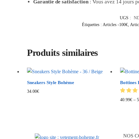
Garantie de satisfaction
: Vous avez 14 jours po
UGS :
N
Étiquettes :
Articles -100€
,
Artic
Produits similaires
Sneakers Style Bohème
Bottines
34.00
€
40.99
€
–
5
NOS C