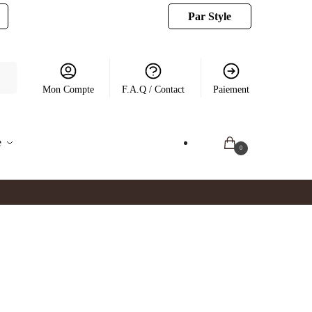
Par Style
Mon Compte
F.A.Q / Contact
Paiement
e
0.00
€
0