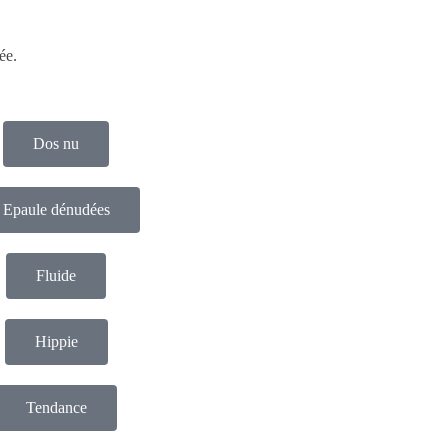
ée.
Dos nu
Epaule dénudées
Fluide
Hippie
Tendance