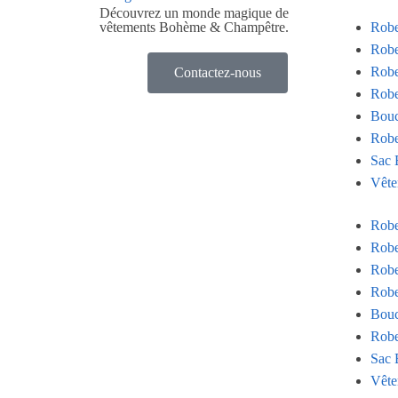
Découvrez un monde magique de
vêtements Bohème & Champêtre.
Rob
Robe
Robe
Contactez-nous
Robe
Bouc
Robe
Sac 
Vête
Rob
Robe
Robe
Robe
Bouc
Robe
Sac 
Vête