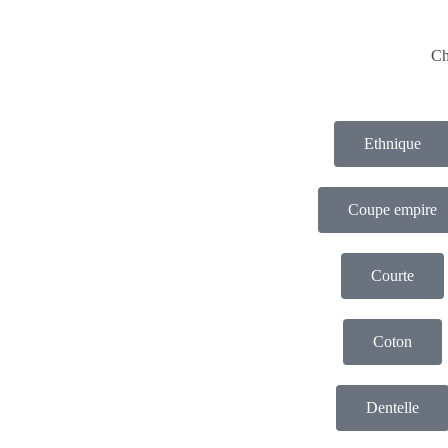
Ch
Ethnique
Coupe empire
Courte
Coton
Dentelle