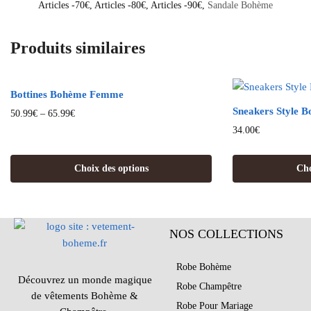
Articles -70€
,
Articles -80€
,
Articles -90€
,
Sandale Bohème
Produits similaires
Bottines Bohème Femme
Sneakers Style 
50.99
€
–
65.99
€
34.00
€
Choix des options
Cho
NOS COLLECTIONS
Robe Bohème
Découvrez un monde magique
Robe Champêtre
de vêtements Bohème &
Robe Pour Mariage