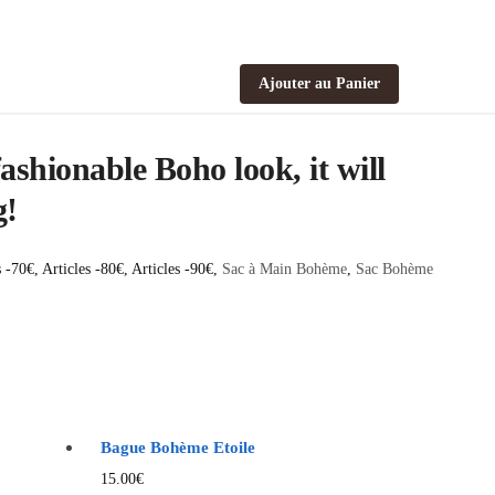
Ajouter au Panier
ashionable Boho look, it will
g!
s -70€
,
Articles -80€
,
Articles -90€
,
Sac à Main Bohème
,
Sac Bohème
Bague Bohème Etoile
15.00
€