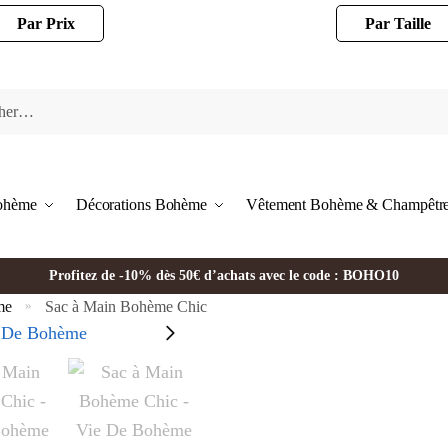
Par Prix
Par Taille
Bohème
Décorations Bohème
Vêtement Bohème & Champêtr
Profitez de -10% dès 50€ d’achats avec le code : BOHO10
me
Sac à Main Bohème Chic
»