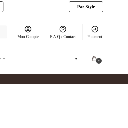
Par Style
Mon Compte
F.A.Q / Contact
Paiement
e
0.00
€
0