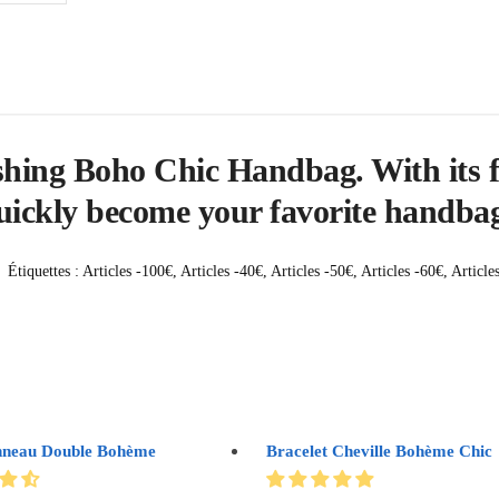
shing Boho Chic Handbag. With its f
uickly become your favorite handba
Étiquettes :
Articles -100€
,
Articles -40€
,
Articles -50€
,
Articles -60€
,
Article
nneau Double Bohème
Bracelet Cheville Bohème Chic