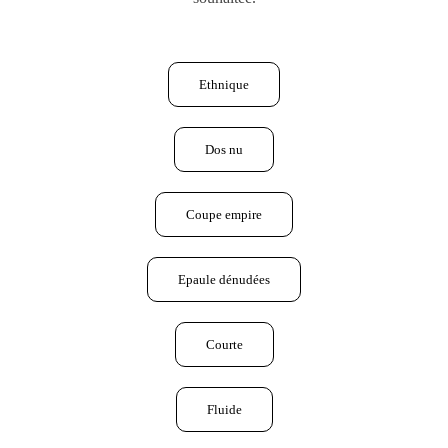
Ethnique
Dos nu
Coupe empire
Epaule dénudées
Courte
Fluide