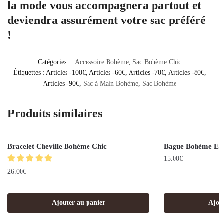
la mode vous accompagnera partout et
deviendra assurément votre sac préféré
!
Catégories :
Accessoire Bohème
,
Sac Bohème Chic
Étiquettes :
Articles -100€
,
Articles -60€
,
Articles -70€
,
Articles -80€
,
Articles -90€
,
Sac à Main Bohème
,
Sac Bohème
Produits similaires
Bracelet Cheville Bohème Chic
Bague Bohème Et
15.00
€
26.00
€
Ajouter au panier
Ajo