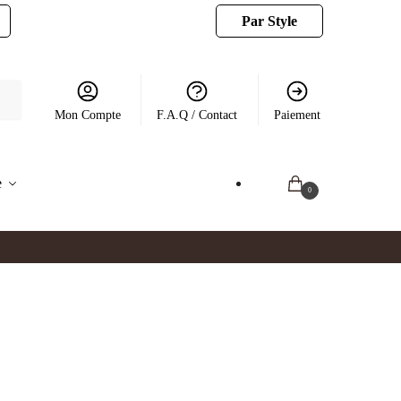
Par Style
Mon Compte
F.A.Q / Contact
Paiement
e
0.00
€
0