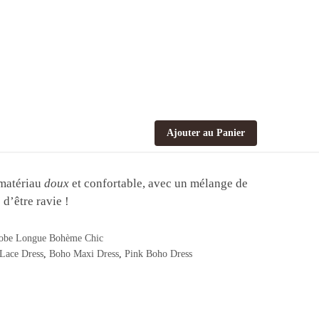
Ajouter au Panier
n matériau
doux
et confortable, avec un mélange de
 d’être ravie !
obe Longue Bohème Chic
Lace Dress
,
Boho Maxi Dress
,
Pink Boho Dress