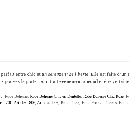
parfait entre chic et
un sentiment de liberté
. Elle est faite d’u
us pouvez la porter pour tout
événement spécial
et être certaine
 :
Robe Bohème
,
Robe Bohème Chic en Dentelle
,
Robe Bohème Chic Rose
,
R
les -70€
,
Articles -80€
,
Articles -90€
,
Boho Dress
,
Boho Formal Dresses
,
Boho 