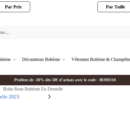
Par Prix
Par Taille
Bohème
Décorations Bohème
Vêtement Bohème & Champêtr
Profitez de -10% dès 50€ d’achats avec le code : BOHO10
Robe Rose Bohème En Dentelle