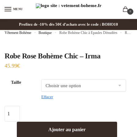
MENU
0
Profitez de -10% dès 50€ d’achats avec le code : BOHO10
Vêtement Bohème
»
Boutique
»
Robe Bohème Chic à Epaules Dénudées
»
Robe Rose Bohème Chic – Irma
Robe Rose Bohème Chic – Irma
45.99
€
Taille
Effacer
Ajouter au panier