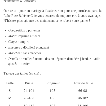
printanières ou estivales !
Que ce soit pour un mariage à l’extérieur ou pour une journée au parc, la
Robe Rose Bohème Chic vous assurera de toujours être à votre avantage.
N’hésitez plus, ajoutez dès maintenant cette robe à votre panier !
Composition :
polyester
Motif:
imprimé à fleurs
Coupe :
empire
Encolure :
décolleté plongeant
Manches :
sans manches
Détails :
bretelles à nœud | dos nu | épaules dénudées | fendue | taille
ajustée – bustier
Tableau des tailles (en cm) :
Taille
Buste
Longueur
Tour de taille
S
74-104
105
66-98
M
78-108
106
70-102
L
82-112
107
74-106