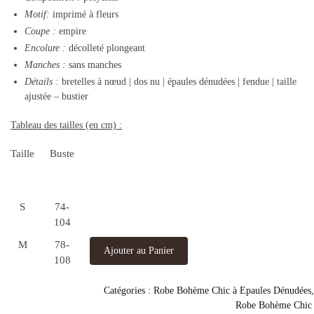
Motif:
imprimé à fleurs
Coupe :
empire
Encolure :
décolleté plongeant
Manches :
sans manches
Détails :
bretelles à nœud | dos nu | épaules dénudées | fendue | taille
ajustée – bustier
Tableau des tailles (en cm) :
Taille
Buste
S
74-
104
M
78-
Ajouter au Panier
108
Catégories :
Robe Bohème Chic à Epaules Dénudées
Robe Bohème Chic 