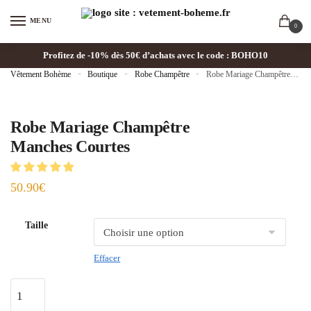
MENU
0
Profitez de -10% dès 50€ d’achats avec le code : BOHO10
Vêtement Bohème
»
Boutique
»
Robe Champêtre
»
Robe Mariage Champêtre Manches Courtes
Robe Mariage Champêtre
Manches Courtes
50.90
€
Taille
Effacer