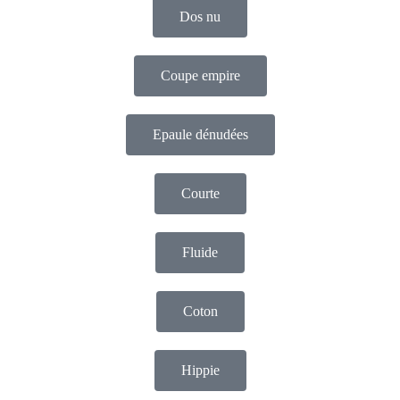
Dos nu
Coupe empire
Epaule dénudées
Courte
Fluide
Coton
Hippie