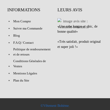
INFORMATIONS
LEURS AVIS
Mon Compte
«Une robe longue et chic, de
Suivre ma Commande
bonne qualité»
Blog
«Très satisfait, produit original
F.A.Q / Contact
et super joli !»
Politique de remboursement
et de retours
Conditions Générales de
Ventes
Mentions Légales
Plan du Site
©Vêtement Bohème.