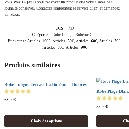
Vous avez
14 jours
pour renvoyer un produit que vous n’avez pas
souhaité conserver. Contactez simplement le service client et demandez
un retour.
UGS :
ND
Catégorie :
Robe Longue Bohème Chic
Étiquettes :
Articles -100€
,
Articles -50€
,
Articles -60€
,
Articles -70€
,
Articles -80€
,
Articles -90€
Produits similaires
Robe Longue Terracotta Bohème – Dolorès
Robe Plage Blan
68.99
€
38.99
€
Choix des options
Cho