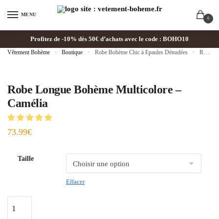
MENU
0
Profitez de -10% dès 50€ d’achats avec le code : BOHO10
Vêtement Bohème
»
Boutique
»
Robe Bohème Chic à Epaules Dénudées
»
Robe Longue Bohème Multicolore – Camélia
Robe Longue Bohème Multicolore –
Camélia
73.99
€
Taille
Effacer