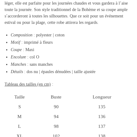
léger, elle est parfaite pour les journées chaudes et vous gardera à l’aise
toute la journée. Son style traditionnel de la Bohème et sa coupe ample
s’accorderont à toutes les silhouettes. Que ce soit pour un événement
estival ou pour la plage, cette robe attirera les regards.
Composition
: polyester | coton
Motif
: imprimé à fleurs
Coupe
: Maxi
Encolure
: col O
Manches
: sans manches
Détails
: dos nu | épaules dénudées | taille ajustée
Tableau des tailles (en cm)
:
Taille
Buste
Longueur
S
90
135
M
94
136
L
98
137
XL
102
138