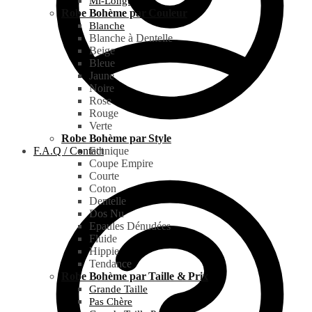
Mi-Longue
Robe Bohème par Couleur
Blanche
Blanche à Dentelle
Beige
Bleue
Jaune
Noire
Rose
Rouge
Verte
Robe Bohème par Style
F.A.Q / Contact
Ethnique
Coupe Empire
Courte
Coton
Dentelle
Dos Nu
Epaules Dénudées
Fluide
Hippie
Tendance
Robe Bohème par Taille & Prix
Grande Taille
Pas Chère