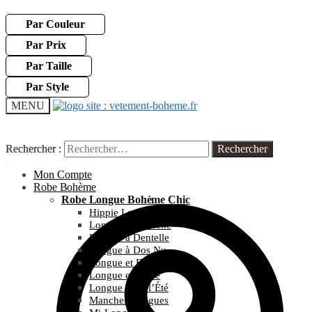
Par Couleur
Par Prix
Par Taille
Par Style
MENU
Rechercher :
Rechercher :
Mon Compte
Robe Bohème
Robe Longue Bohème Chic
Hippie Longue
Longue et Blanche
Longue à Dentelle
Longue à Dos Nu
Longue et Fleurie
Longue et Noire
Longue pour l’Été
Manches Longues