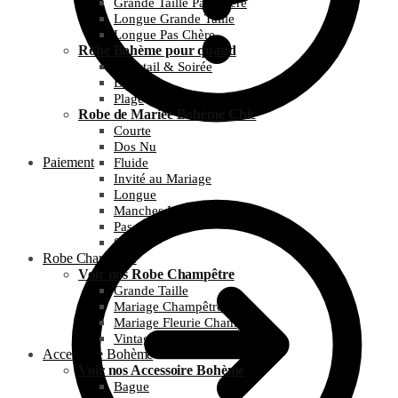
Grande Taille Pas Chère
Longue Grande Taille
Longue Pas Chère
Robe Bohème pour quand
Cocktail & Soirée
Été
Plage
Robe de Mariée Bohème Chic
Courte
Dos Nu
Paiement
Fluide
Invité au Mariage
Longue
Manches Longues
Pas Chère
Simple
Robe Champêtre
Voir nos Robe Champêtre
Grande Taille
Mariage Champêtre
Mariage Fleurie Champêtre
Vintage et Guinguette
Accessoire Bohème
Voir nos Accessoire Bohème
Bague