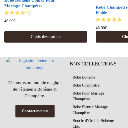
Robe Dentelle Courte Pour
Mariage Champêtre
Robe Champêtre
Fluide
46.90
€
46.90
€
Choix des options
Cho
NOS COLLECTIONS
Robe Bohème
Découvrez un monde magique
Robe Champêtre
de vêtements Bohème &
Robe Pour Mariage
Champêtre.
Champêtre
Robe Fleurie Mariage
Contactez-nous
Champêtre
Boucle d’Oreille Bohème
Chic