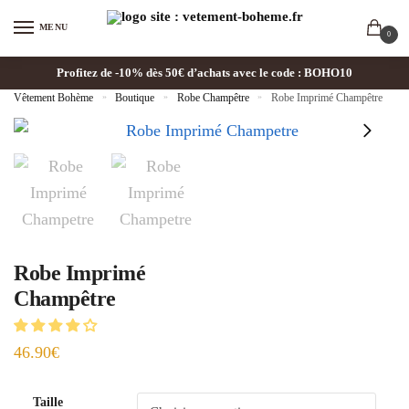
MENU
0
Profitez de -10% dès 50€ d’achats avec le code : BOHO10
Vêtement Bohème
»
Boutique
»
Robe Champêtre
»
Robe Imprimé Champêtre
Robe Imprimé
Champêtre
46.90
€
Taille