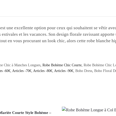
st une excellente option pour ceux qui souhaitent se vêtir avec 
estivales et les vacances. Son design florale ravissant apporte
out en vous procurant un look chic, alors cette robe blanche hip
e Chic à Manches Longues
,
Robe Bohème Chic Courte
,
Robe Bohème Chic Lo
es -60€
,
Articles -70€
,
Articles -80€
,
Articles -90€
,
Boho Dress
,
Boho Floral D
Mariée Courte Style Bohème –