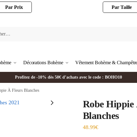
Par Prix
Par Taille
Bohème
Décorations Bohème
Vêtement Bohème & Champêtr
Profitez de -10% dès 50€ d’achats avec le code : BOHO10
pie À Fleurs Blanches
Robe Hippie 
Blanches
48.99
€