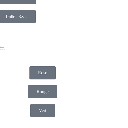
Taille : 3XL
ée.
Rose
Rouge
Vert