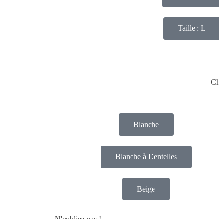
Taille : L
Ch
Blanche
Blanche à Dentelles
Beige
N'oubliez pas !