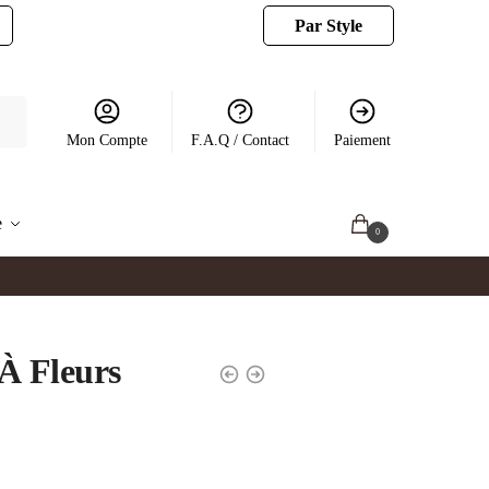
Par Style
Mon Compte
F.A.Q / Contact
Paiement
e
0.00
€
0
À Fleurs